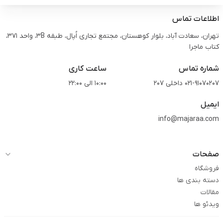
اطلاعات تماس
تهران، سعادت آباد، بلوار کوهستان، مجتمع تجاری اُپال، طبقه 3B، واحد 371،
کتاب ماجرا
شماره تماس
ساعت کاری
021-91070207 داخلی 207
10:00 الی 22:00
ایمیل
info@majaraa.com
صفحات
فروشگاه
دسته بندی ها
مقالات
ویدئو ها