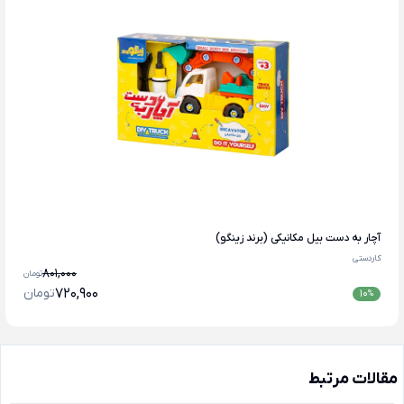
آچار به دست بیل مکانیکی (برند زینگو)
کاردستی
801,000
تومان
720,900
تومان
10
%
مقالات مرتبط