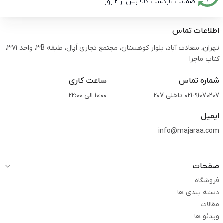
ضمانت بازگشت کالا پس از 2 روز
اطلاعات تماس
تهران، سعادت آباد، بلوار کوهستان، مجتمع تجاری اُپال، طبقه 3B، واحد 371،
کتاب ماجرا
شماره تماس
ساعت کاری
021-91070207 داخلی 207
10:00 الی 22:00
ایمیل
info@majaraa.com
صفحات
فروشگاه
دسته بندی ها
مقالات
ویدئو ها