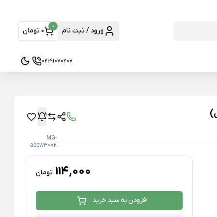
0
ورود / ثبت نام
0 تومان
021-91070207
MG-
abpw3072
114,000
تومان
افزودن به سبد خرید