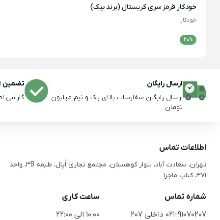
خودکار قرمز سری کریستال (برند بیک)
خودکار
20
%
ارسال رایگان
تضمین اص
ارسال رایگان سفارشات بالای یک و نیم میلیون
گارانتی ا
تومان
اطلاعات تماس
تهران، سعادت آباد، بلوار کوهستان، مجتمع تجاری اُپال، طبقه 3B، واحد
371، کتاب ماجرا
شماره تماس
ساعت کاری
021-91070207 داخلی 207
10:00 الی 22:00