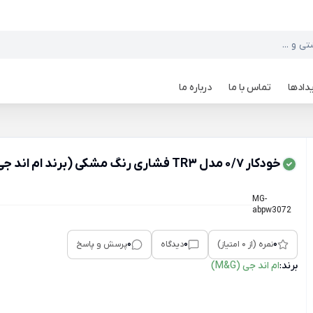
دادها
تماس با ما
درباره ما
خودکار ۰/۷ مدل TR3 فشاری رنگ مشکی (برند ام اند جی)
MG-
abpw3072
0
0
0
نمره (از 0 امتیاز)
دیدگاه
پرسش و پاسخ
برند:
ام اند جی (M&G)