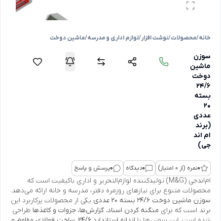
خانه
/
محصولات
/
نوشت افزار
/
لوازم اداری و مدرسه
/
ماشین دوخت
سوزن
ماشین
دوخت
24/6
بسته
20
عددی
(برند
ام اند
جی)
0
نمره (از 0 امتیاز)
0
دیدگاه
0
پرسش و پاسخ
ام‌اندجی (M&G) تولیدکننده لوازم‌التحریر و اداری باکیفیت است که
محصولات متنوع برای نیازهای روزمره دفتر، مدرسه و خانه ارائه می‌دهد.
سوزن ماشین دوخت 24/6 بسته 20 عددی
یکی از محصولات پرکاربرد این
برند است که برای
منگنه کردن اسناد، گزارش‌ها، جزوات و کاغذها
طراحی
شده است. این سوزن‌ها با
اندازه استاندارد 24/6، ساخت فولادی مقاوم و