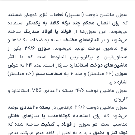
سوزن ماشین دوخت (استیپل) قطعات فلزی کوچکی هستند
که برای
اتصال محکم چند برگه کاغذ به یکدیگر
استفاده
می‌شوند. این سوزن‌ها از
فولاد یا فولاد ضدزنگ
ساخته
می‌شوند و در
اندازه‌های مختلف
بسته به ضخامت کاغذها و
نوع ماشین دوخت تولید می‌شوند.
سوزن 24/6
یکی از
متداول‌ترین و پرکاربردترین اندازه‌ها است که با
اکثر
ماشین‌های دوخت استاندارد
سازگار است. عدد
24
به
عرض
سوزن
(24 میلیمتر) و عدد
6
به
ضخامت سیم
(0.6 میلیمتر)
اشاره دارد.
سوزن ماشین دوخت 24/6 بسته 20 عددی M&G: استاندارد و
کاربردی
سوزن ماشین دوخت 24/6 ام‌اندجی در
بسته 20 عددی
عرضه
می‌شود که برای
استفاده کوتاه‌مدت یا نیازهای خانگی
مناسب است. هر سوزن از
فولاد با کیفیت
ساخته شده که
نوک تیز و دقیق
دارد و به‌راحتی از کاغذ عبور می‌کند بدون