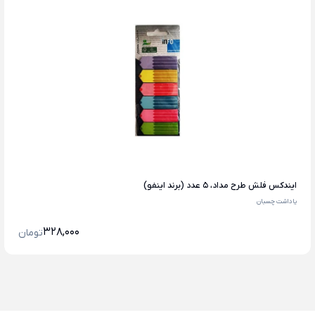
ایندکس فلش طرح مداد، 5 عدد (برند اینفو)
یاداشت چسبان
328,000
تومان