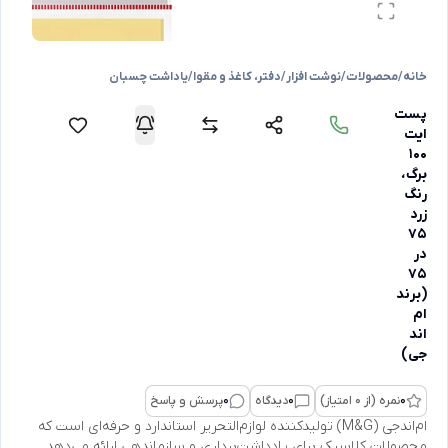
خانه
/
محصولات
/
نوشت افزار
/
دفتر، کاغذ و مقوا
/
یاداشت چسبان
پست
ایت
۱۰۰
برگ،
رنگ
زرد
۷۵
در
۷۵
(برند
ام
اند
جی)
0
نمره (از 0 امتیاز)
0
دیدگاه
0
پرسش و پاسخ
ام‌اندجی (M&G) تولیدکننده لوازم‌التحریر استاندارد و حرفه‌ای است که
محصولات کلاسیک برای یادداشت‌برداری و سازماندهی ارائه می‌دهد.