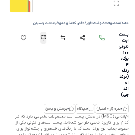
خانه
/
محصولات
/
نوشت افزار
/
دفتر، کاغذ و مقوا
/
یاداشت چسبان
پست
ایت
نئونی
۱۰۰
برگ،
4
رنگ
(برند
ام
اند
جی)
0
نمره (از 0 امتیاز)
0
دیدگاه
0
پرسش و پاسخ
ام‌اندجی (M&G) در بخش پست ایت محصولات متنوعی دارد که هر
کدام برای کاربرد خاصی طراحی شده‌اند. پست ایت‌های نئونی یکی از
خطوط جذاب این برند است که با رنگ‌های فسفری و چشم‌نواز برای
موقعیت‌هایی تولید شده که یادداشت باید در فاصله دورتر یا در