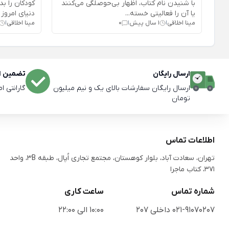
با شنیدن نام کتاب، اظهار بی‌حوصلگی می‌کنند
کودکان را ب
یا آن را فعالیتی خسته‌...
دنیای امروز 
مینا اخلاقی
1 سال پیش
0
مینا اخلاقی
|
|
|
ارسال رایگان
تضمین اص
ارسال رایگان سفارشات بالای یک و نیم میلیون
گارانتی ا
تومان
اطلاعات تماس
تهران، سعادت آباد، بلوار کوهستان، مجتمع تجاری اُپال، طبقه 3B، واحد
371، کتاب ماجرا
شماره تماس
ساعت کاری
021-91070207 داخلی 207
10:00 الی 22:00