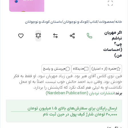
خانه
/
محصولات
/
کتاب
/
کودک و نوجوانان
/
داستان کودک و نوجوانان
اگر مهربان
نباشم
چی؟
(احساسات
من)
0
نمره (از 0 امتیاز)
0
دیدگاه
0
پرسش و پاسخ
فین توی کلاس آقای هیر بود. فین زیاد مهربان نبود. او فقط به فکر
خودش بود. وقتی دید احمد حالش خوب نیست. اصلاً به او محل
نگذاشت.او به لیلی هم کمک نکرد که کاپشنش را بردارد.
برند:
انتشارات نردبان (Nardeban Publication)
ارسال رایگان برای سفارش‌های بالای 1.5 میلیون تومان
۲۰,۰۰۰ تومان شارژ کیف پول در حین ثبت ‌نام