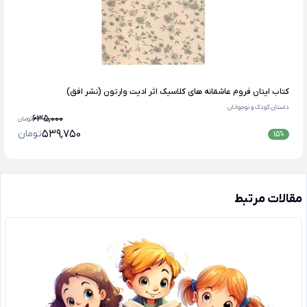
کتاب ایتان فروم عاشقانه های کلاسیک اثر ادیت وارتون (نشر افق)
داستان کودک و نوجوانان
635,000
تومان
539,750
تومان
15
%
مقالات مرتبط