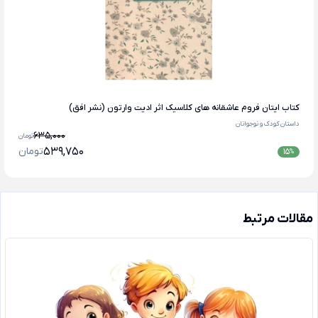
کتاب ایتان فروم عاشقانه های کلاسیک اثر ادیت وارتون (نشر افق)
داستان کودک و نوجوانان
635,000
تومان
539,750
تومان
15
%
مقالات مرتبط