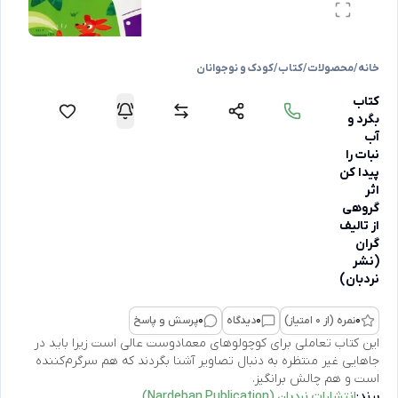
خانه
/
محصولات
/
کتاب
/
کودک و نوجوانان
کتاب
بگرد و
آب
نبات را
پیدا کن
اثر
گروهی
از تالیف
گران
(نشر
نردبان)
0
نمره (از 0 امتیاز)
0
دیدگاه
0
پرسش و پاسخ
این کتاب تعاملی برای کوچولوهای معمادوست عالی است زیرا باید در
جاهایی غیر منتظره به دنبال تصاویر آشنا بگردند که هم سرگرم‌کننده
است و هم چالش برانگیز.
برند:
انتشارات نردبان (Nardeban Publication)