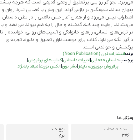
می‌ریزد. نجواگر روایتی پرتعلیق از زخمی قدیمی است که هرچه بیشتر
پنهان بماند، سهمگین‌تر بازمی‌گردد. این رمان با فضایی تیره، روان و پر
اضطراب پیش می‌رود و از همان آغاز حس ناامنی را در بطن داستان
می‌نشاند. روایت چندلایه، گذشته و حال را به هم پیوند می‌دهد و با 
بر ترس‌های انسانی، رازهای خانوادگی و آسیب‌های روانی، خواننده را تا 
درگیر نگه می‌دارد. کتاب برای دوست‌داران تعلیق و دلهره، تجربه‌ای
پرکشش و خواندنی است.
برند:
انتشارات نون (Noon Publication)
برچسب:
داستان معمایی
|
ادبیات داستانی
|
كتاب های پرفروش
|
پرفروش نيويورك تايمز
|
نشر نون
|
الکس نورث
|
میلاد بابانژاد
ویژگی ها
تعداد صفحات
نوع جلد
376
نرم