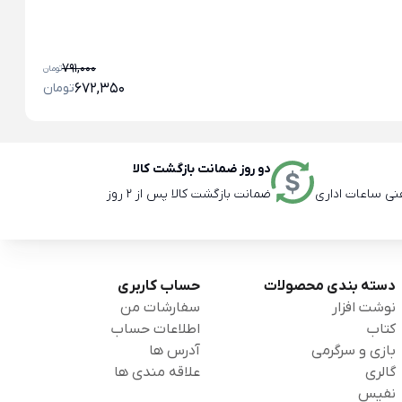
کت
جن
791,000
تومان
672,350
تومان
دو روز ضمانت بازگشت کالا
ضمانت بازگشت کالا پس از 2 روز
دسته بندی محصولات
حساب کاربری
نوشت افزار
سفارشات من
کتاب
اطلاعات حساب
بازی و سرگرمی
آدرس ها
گالری
علاقه مندی ها
نفیس