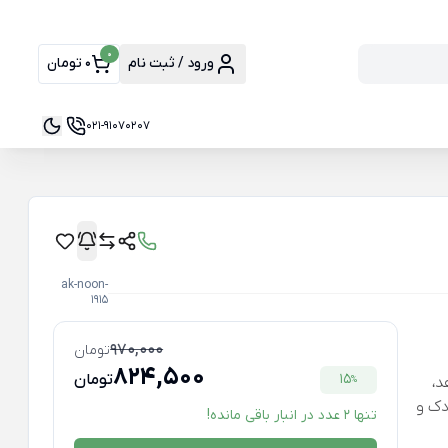
0
ورود / ثبت نام
0 تومان
021-91070207
ak-noon-
1915
970,000
تومان
824,500
15
تومان
د،
%
دک و
تنها 2 عدد در انبار باقی مانده!