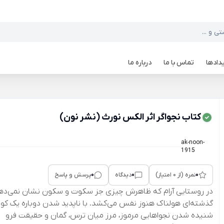
دادها
تماس با ما
درباره ما
کتاب نجواگر اثر الکس نورث (نشر نون)
ak-noon-
1915
0
0
0
نمره (از 0 امتیاز)
دیدگاه
پرسش و پاسخ
در روستایی آرام که ظاهرش چیزی جز سکوت و سکون نشان نمی‌ده
گذشته‌ای هولناک هنوز نفس می‌کشد. با ناپدید شدن دوباره یک کو
شنیده شدن نجواهایی مرموز، مرز میان ترس، گمان و حقیقت فرو