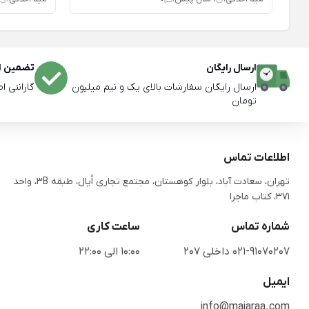
ارسال رایگان
تضمین اص
ارسال رایگان سفارشات بالای یک و نیم میلیون
گارانتی ا
تومان
اطلاعات تماس
تهران، سعادت آباد، بلوار کوهستان، مجتمع تجاری اُپال، طبقه 3B، واحد
371، کتاب ماجرا
شماره تماس
ساعت کاری
021-91070207 داخلی 207
10:00 الی 22:00
ایمیل
info@majaraa.com