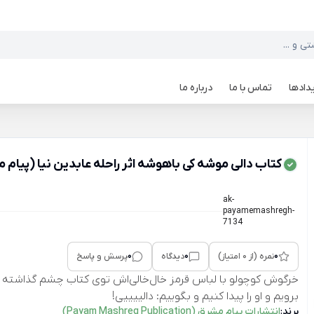
دادها
تماس با ما
درباره ما
کتاب دالی موشه کی باهوشه اثر راحله عابدین نیا (پیام
ak-
payamemashregh-
7134
0
0
0
نمره (از 0 امتیاز)
دیدگاه
پرسش و پاسخ
خرگوش کوچولو با لباس قرمز خال‌خالی‌اش توی کتاب چشم گذاشته تا
برویم و او را پیدا کنیم و بگوییم: دالییییی!
برند:
انتشارات پیام مشرق (Payam Mashreq Publication)