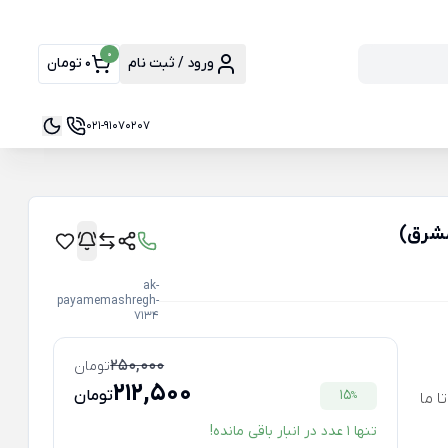
0
ورود / ثبت نام
0 تومان
021-91070207
 مشرق)
ak-
payamemashregh-
7134
250,000
تومان
212,500
15
تومان
 ما
%
تنها 1 عدد در انبار باقی مانده!