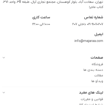
تهران، سعادت آباد، بلوار کوهستان، مجتمع تجاری اُپال، طبقه 3B، واحد 371،
کتاب ماجرا
شماره تماس
ساعت کاری
021-91070207 داخلی 207
10:00 الی 22:00
ایمیل
info@majaraa.com
صفحات
فروشگاه
دسته بندی ها
مقالات
ویدئو ها
لینک های مفید
قوانین و مقررات
شرایط استرداد کالا