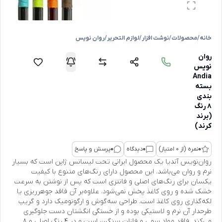
خانه
/
محصولات
/
نوشت افزار
/
لوازم التحریر
/
روان نویس
روان
نویس
Andia
بسته
بندی
8 رنگ
(برند
کرند)
0
نمره (از 0 امتیاز)
0
دیدگاه
0
پرسش و پاسخ
روان‌نویس آندیا یک محصول ایرانی تحت لیسانس ژاپن است که بسیار
نرم و روان می‌باشد. این محصول دارای رنگ‌های متنوع با کیفیت
یکسان برای رنگ‌های اصلی و فانتزی است که پس از نوشتن به سرعت
خشک شده و روی کاغذ پخش نمی‌شود. علاوه‌بر آن فاقد جوهرریزی یا
لکه‌گذاری روی کاغذ است. طراحی سه‌گوش و ارگونومیک دارد و گریپ
طرحدار آن نرم و لاستیکی بوده و از خستگی انگشتان دست جلوگیری
می‌کند. فاقد مواد سمی و فلزات سنگین است و در 4 رنگ اصلی و 8