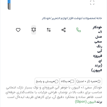
خانه
/
محصولات
/
نوشت افزار
/
لوازم التحریر
/
خودکار
خودکار
۰/۱
مدل
سمی
رنگ
آبی
فیروزه‌
ای
(برند
الیپون)
0
نمره (از 0 امتیاز)
0
دیدگاه
0
پرسش و پاسخ
خودکار سمی ۰.۱ الیپون با جوهر آبی فیروزه‌‌ای و نوک بسیار نازک، انتخابی
مناسب برای دقت بالا در نوشتار، طراحی جزئیات یا علامت‌گذاری حرفه‌ای
است. ظاهر ساده و عملکرد دقیق آن، برای کارهای ظریف ایده‌آل است.
برند:
الیپون (Elipon)