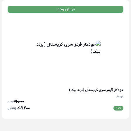
فروش ویژه!
خودکار قرمز سری کریستال (برند بیک)
خودکار
74,000
تومان
59,200
تومان
20
%