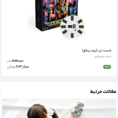
شست تیر (برند زینگو)
اسباب بازی فکری
682,000
تومان
613,800
تومان
10
%
مقالات مرتبط