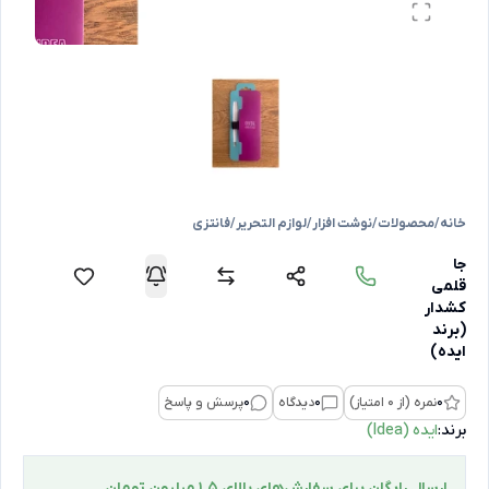
خانه
/
محصولات
/
نوشت افزار
/
لوازم التحریر
/
فانتزی
جا
قلمی
کشدار
(برند
ایده)
0
نمره (از 0 امتیاز)
0
دیدگاه
0
پرسش و پاسخ
برند:
ایده (Idea)
ارسال رایگان برای سفارش‌های بالای 1.5 میلیون تومان