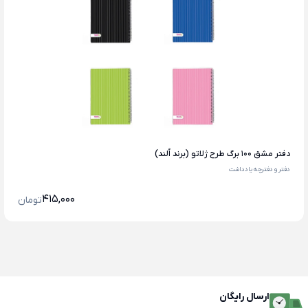
دفتر مشق 100 برگ طرح ژلاتو (برند اُلند)
دفتر و دفترچه یادداشت
415,000
تومان
ارسال رایگان