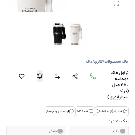
خانه
/
محصولات
/
گالری
/
ماگ
تراول ماگ
دوحالته
450 میل
(برند
سیتارایوری)
0
نمره (از 0 امتیاز)
0
دیدگاه
1
پرسش و پاسخ
رنگ بندی :
سفید
مشکی