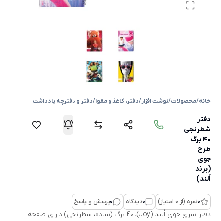
خانه
/
محصولات
/
نوشت افزار
/
دفتر، کاغذ و مقوا
/
دفتر و دفترچه یادداشت
دفتر
شطرنجی
40 برگ
طرح
جوی
(برند
اُلند)
0
نمره (از 0 امتیاز)
0
دیدگاه
0
پرسش و پاسخ
دفتر سری جوی اُلند (Joy)، 40 برگ (ساده، شطرنجی) دارای صفحه