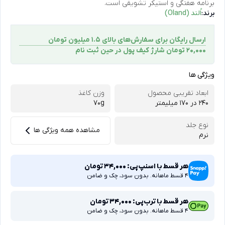
برنامه هفتگی و استیکر تشویقی است.
برند:
اُلند (Oland)
ارسال رایگان برای سفارش‌های بالای 1.5 میلیون تومان
۲۰,۰۰۰ تومان شارژ کیف پول در حین ثبت ‌نام
ویژگی ها
ابعاد تقریبی محصول
وزن کاغذ
240 در 170 میلیمتر
70g
نوع جلد
مشاهده همه ویژگی ها
نرم
هر قسط با اسنپ‌پی:
34,000
تومان
4 قسط ماهانه. بدون سود، چک و ضامن
هر قسط با ترب‌پی:
34,000
تومان
4 قسط ماهانه. بدون سود، چک و ضامن