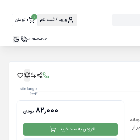
0
ورود / ثبت نام
0 تومان
021-91070207
site-lango-
1003
82,000
تومان
یانه
 از
افزودن به سبد خرید