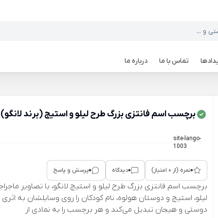
دادها
تماس با ما
درباره ما
برچسب اسم فانتزی بزرگ طرح لیلو و استیج (برند لانگو)
site-lango-
1003
0
0
0
نمره (از 0 امتیاز)
دیدگاه
پرسش و پاسخ
برچسب اسم فانتزی بزرگ طرح لیلو و استیچ لانگو، با تصاویر ماجراجو
لیلو، استیچ و دوستان هولوه، نام کودکان را روی وسایلشان به اثری پر
دوستی و هیجان تبدیل می‌کند و هر برچسب را به نمادی از