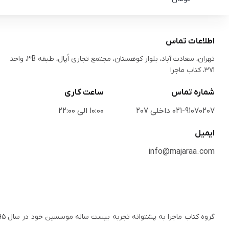
اطلاعات تماس
تهران، سعادت آباد، بلوار کوهستان، مجتمع تجاری اُپال، طبقه 3B، واحد
371، کتاب ماجرا
شماره تماس
ساعت کاری
021-91070207 داخلی 207
10:00 الی 22:00
ایمیل
info@majaraa.com