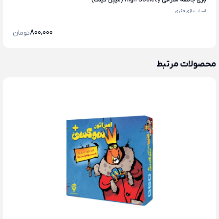
بازی جامعه اشرافی High Society (میپل کینگ)
اسباب بازی فکری
800,000
تومان
محصولات مرتبط