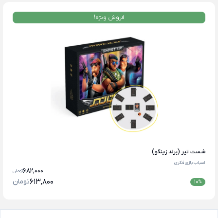
فروش ویژه!
شست تیر (برند زینگو)
اسباب بازی فکری
682,000
تومان
613,800
تومان
10
%