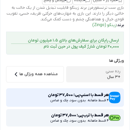
0
نمره (از 0 امتیاز)
0
دیدگاه
0
پرسش و پاسخ
بازی ست ترنسفورمرز برند زینگو قابلیت تبدیل شدن از یک حالت به
حالتی دیگر را دارند. این بازی به مهارت‌های حرکتی ظریف، حسی، تقویت
قوه‌ی خیال و هماهنگی چشم و دست کمک می‌کند.
برند:
زینگو (Zingo)
ارسال رایگان برای سفارش‌های بالای 1.5 میلیون تومان
۲۰,۰۰۰ تومان شارژ کیف پول در حین ثبت ‌نام
ویژگی ها
رده سنی
مشاهده همه ویژگی ها
+3 سال
هر قسط با اسنپ‌پی:
37,500
تومان
4 قسط ماهانه. بدون سود، چک و ضامن
هر قسط با ترب‌پی:
37,500
تومان
4 قسط ماهانه. بدون سود، چک و ضامن