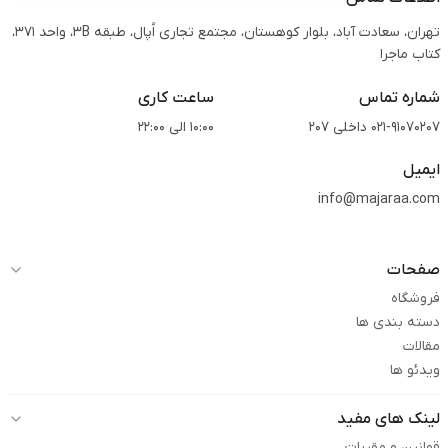
تهران، سعادت آباد، بلوار کوهستان، مجتمع تجاری اُپال، طبقه 3B، واحد 371،
کتاب ماجرا
شماره تماس
ساعت کاری
021-91070207 داخلی 207
10:00 الی 22:00
ایمیل
info@majaraa.com
صفحات
فروشگاه
دسته بندی ها
مقالات
ویدئو ها
لینک های مفید
قوانین و مقررات