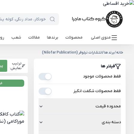
منوی اصلی
محصولات
برندها
مقالات
شعب
روی
خانه
/
برند ها
/
انتشارات نیلوفر (Nilofar Publication)
ترتیب
فیلتر ها
پی
نمایش:
فقط محصولات موجود
فر
فقط محصولات شگفت انگیز
محدوده قیمت
دسته بندی