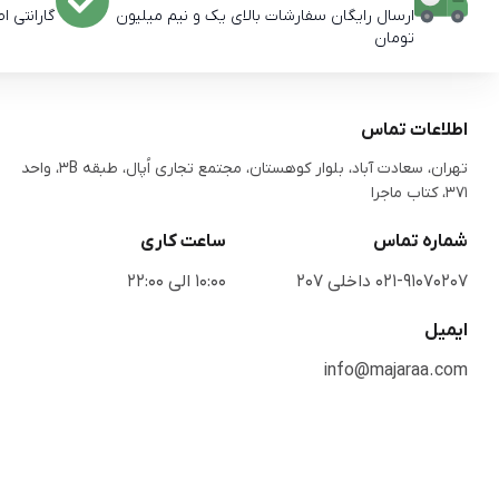
ارسال رایگان سفارشات بالای یک و نیم میلیون
گارانتی ا
تومان
اطلاعات تماس
تهران، سعادت آباد، بلوار کوهستان، مجتمع تجاری اُپال، طبقه 3B، واحد
371، کتاب ماجرا
شماره تماس
ساعت کاری
021-91070207 داخلی 207
10:00 الی 22:00
ایمیل
info@majaraa.com