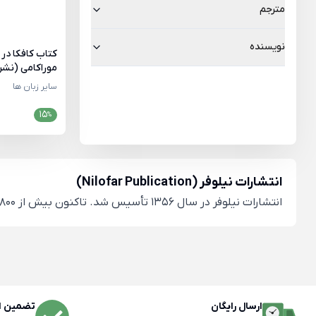
مترجم
نویسنده
کتاب کافکا در ک
موراکامی (نشر 
سایر زبان ها
15
%
انتشارات نیلوفر (Nilofar Publication)
انتشارات نیلوفر در سال 1356 تأسیس شد. تاکنون بیش از 800 عنوان کتاب در حوزه‌های ادبیات داستانی، ادبیات نمایشی، نقد ادبی، فلسفه، شعر، اسطوره و دین منتشر کرده است.
ارسال رایگان
تضمین اص