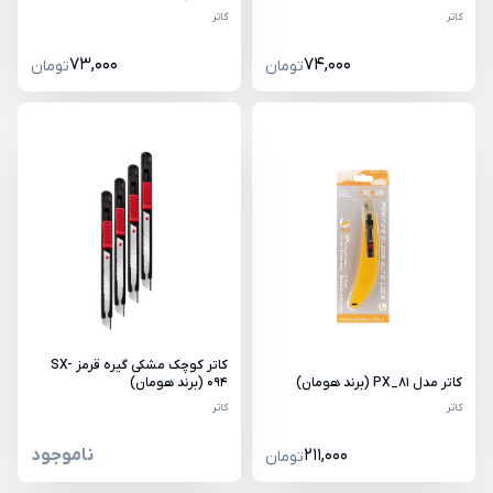
کاتر
کاتر
73,000
74,000
تومان
تومان
کاتر کوچک مشکی گیره قرمز SX-
کاتر مدل PX_81 (برند هومان)
094 (برند هومان)
کاتر
کاتر
211,000
ناموجود
تومان