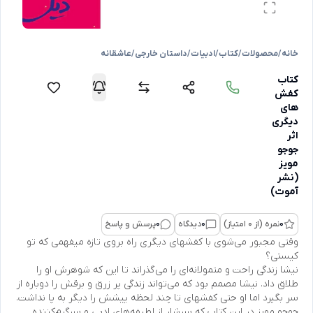
خانه
/
محصولات
/
کتاب
/
ادبیات
/
داستان خارجی
/
عاشقانه
کتاب
کفش
های
دیگری
اثر
جوجو
مویز
(نشر
آموت)
0
نمره (از 0 امتیاز)
0
دیدگاه
0
پرسش و پاسخ
وقتی مجبور می‌شوی با کفشهای دیگری راه بروی تازه میفهمی که تو
کیستی؟
نیشا زندگی راحت و متمولانه‌ای را می‌گذراند تا این که شوهرش او را
طلاق داد. نیشا مصمم بود که می‌تواند زندگی پر زرق و برقش را دوباره از
سر بگیرد اما او حتی کفشهای تا چند لحظه پیشش را دیگر به پا نداشت.
جوجو مویز در این کتاب که سرشار از لطیفه‌های ادبی و سرگرم‌کننده