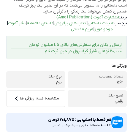
است داستانی را به تصویر می‌کشد که در آن تغییر یک چیز کوچک
همچون کفش می‌تواند یک زندگی را دگرگون سازد.
برند:
انتشارات آموت (Amot Publication)
برچسب:
ادبیات داستانی
|
كتاب های پرفروش
|
داستان عاشقانه
|
نشر آموت
|
جوجو مویز
|
مریم مفتاحی
ارسال رایگان برای سفارش‌های بالای 1.5 میلیون تومان
۲۰,۰۰۰ تومان شارژ کیف پول در حین ثبت ‌نام
ویژگی ها
تعداد صفحات
نوع جلد
562
نرم
قطع جلد
مشاهده همه ویژگی ها
رقعی
هر قسط با اسنپ‌پی:
201,875
تومان
4 قسط ماهانه. بدون سود، چک و ضامن