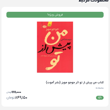
محصولات مرتبط
فروش ویژه!
کتاب من پیش از تو اثر جوجو مویز (نشر آموت)
عاشقانه
999,000
تومان
849,150
تومان
15
%