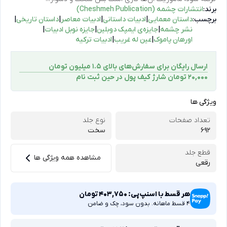
برند:
انتشارات چشمه (Cheshmeh Publication)
برچسب:
داستان معمایی
|
ادبیات داستانی
|
ادبیات معاصر
|
داستان تاریخی
|
نشر چشمه
|
جایزه‌ی ایمپک دوبلین
|
جایزه نوبل ادبیات
|
اورهان پاموک
|
عین له غریب
|
ادبیات ترکیه
ارسال رایگان برای سفارش‌های بالای 1.5 میلیون تومان
۲۰,۰۰۰ تومان شارژ کیف پول در حین ثبت ‌نام
ویژگی ها
تعداد صفحات
نوع جلد
692
سخت
قطع جلد
مشاهده همه ویژگی ها
رقعی
هر قسط با اسنپ‌پی:
403,750
تومان
4 قسط ماهانه. بدون سود، چک و ضامن