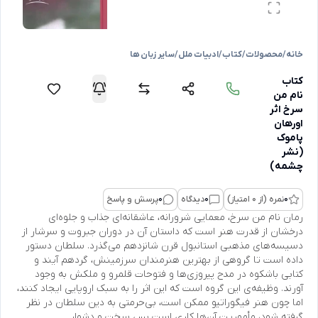
خانه
/
محصولات
/
کتاب
/
ادبیات ملل
/
سایر زبان ها
کتاب
نام من
سرخ اثر
اورهان
پاموک
(نشر
چشمه)
0
نمره (از 0 امتیاز)
0
دیدگاه
0
پرسش و پاسخ
رمان نام من سرخ، معمایی شرورانه، عاشقانه‌ای جذاب و جلوه‌ای
درخشان از قدرت هنر است که داستان آن در دوران جبروت و سرشار از
دسیسه‌های مذهبی استانبول قرن شانزدهم می‌گذرد. سلطان دستور
داده است تا گروهی از بهترین هنرمندان سرزمینش، گرد‌هم آیند و
کتابی باشکوه در مدح پیروزی‌ها و فتوحات قلمرو و ملکش به وجود
آورند. وظیفه‌ی این گروه است که این اثر را به سبک اروپایی ایجاد کنند،
اما چون هنر فیگوراتیو ممکن است، بی‌حرمتی به دین سلطان در نظر
گرفته شود، مأموریت آن‌ها کاری است بس سخت و دشوار...