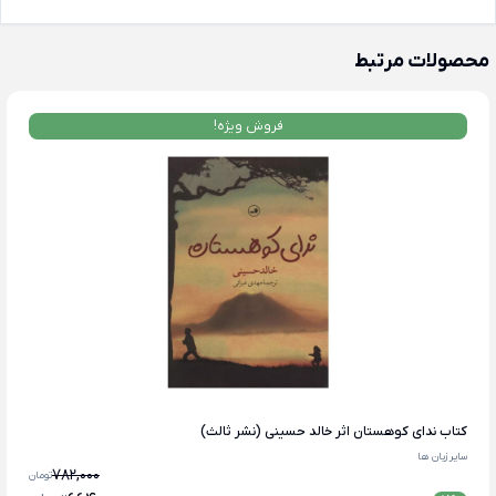
محصولات مرتبط
فروش ویژه!
کتاب ندای کوهستان اثر خالد حسینی (نشر ثالث)
سایر زبان ها
782,000
تومان