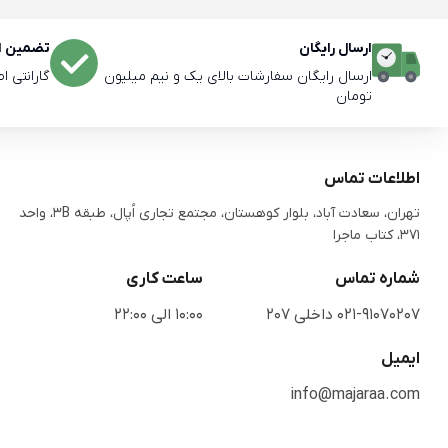
ارسال رایگان
تضمین اص
ارسال رایگان سفارشات بالای یک و نیم میلیون
گارانتی ا
تومان
اطلاعات تماس
تهران، سعادت آباد، بلوار کوهستان، مجتمع تجاری اُپال، طبقه 3B، واحد
371، کتاب ماجرا
شماره تماس
ساعت کاری
021-91070207 داخلی 207
10:00 الی 22:00
ایمیل
info@majaraa.com