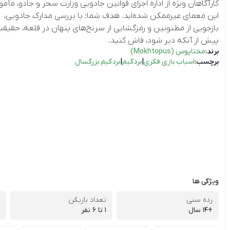
کارآگاهان ویژه از اداره اجرای قوانین جادویی وزارت سحر و جادو، مأم
این معمای غیرممکن شده‌اید. هدف شما: با بررسی مدارک جادویی،
بازجویی از مظنونین و رمزگشایی از سرنخ‌های پنهان در قلعه، حقیقت 
پیش از آنکه دیر شود، فاش کنید.
برند:
مختاپوس (Mokhtopus)
برچسب:
اسباب بازی فکری
|
بردگیم
|
بردگیم بزرگسال
ویژگی ها
رده سنی
تعداد بازیکن
+14 سال
1 تا ۶ نفر