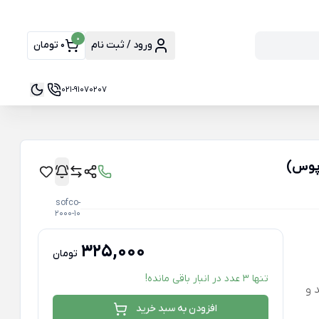
0
ورود / ثبت نام
0 تومان
021-91070207
اپوس)
sofco-
2000-10
325,000
تومان
تنها 3 عدد در انبار باقی مانده!
 و
افزودن به سبد خرید