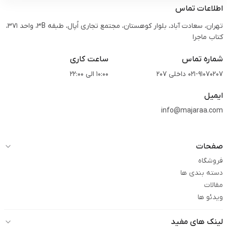
اطلاعات تماس
تهران، سعادت آباد، بلوار کوهستان، مجتمع تجاری اُپال، طبقه 3B، واحد 371،
کتاب ماجرا
شماره تماس
ساعت کاری
021-91070207 داخلی 207
10:00 الی 22:00
ایمیل
info@majaraa.com
صفحات
فروشگاه
دسته بندی ها
مقالات
ویدئو ها
لینک های مفید