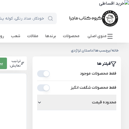
منوی اصلی
محصولات
برندها
مقالات
شعب
روی
خانه
/
برچسب ها
/
داستان تراژدی
ترتیب
فیلتر ها
پی
نمایش:
فقط محصولات موجود
فقط محصولات شگفت انگیز
محدوده قیمت