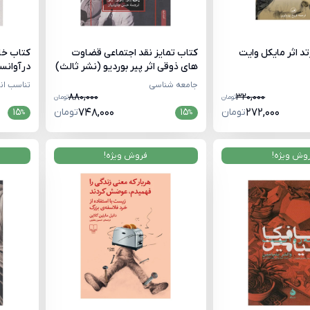
د اثر مایکل وایت
کتاب تمایز نقد اجتماعی قضاوت
کتاب خام
های ذوقی اثر پیر بوردیو (نشر ثالث)
درآوانس
جامعه شناسی
تناسب ان
880,000
320,000
تومان
تومان
272,000
تومان
15
748,000
تومان
15
%
%
وش ویژه!
فروش ویژه!