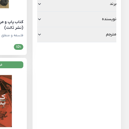
برند
نویسنده
کتاب پاپ و مرت
(نشر ثالث)
مترجم
فلسفه و منطق
15
%
فر