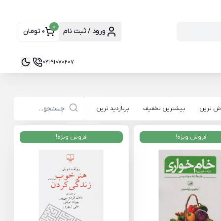
0
ورود / ثبت نام
0 تومان
021-91070207
ش ترین
بیشترین تخفیف
پربازدید ترین
فروش ویژه!
فروش ویژه!