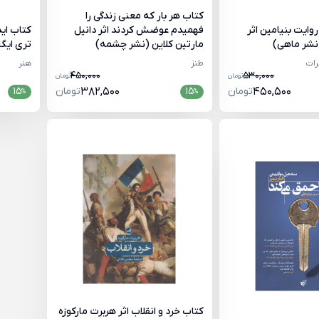
کتاب هر بار که معنی زندگی را
روایت بنیامین اثر
فهمیدم عوضش کردند اثر دانیل
کتاب اید
(نشر ماهی)
مارتین کلاین (نشر چشمه)
تری ایگ
رات
طنز
هنر
450,000
530,000
تومان
تومان
450,500
تومان
15
382,500
تومان
15
%
%
کتاب خرد و انقلاب اثر هربرت مارکوزه