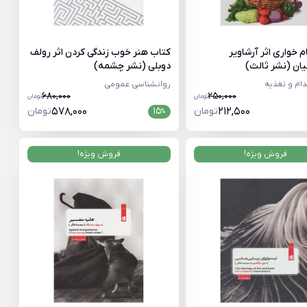
 خواری اثر آرشاویر
کتاب هنر خوب زندگی کردن اثر رولف
یان (نشر ثالث)
دوبلی (نشر چشمه)
دام و تغذیه
روانشناسی عمومی
680,000
250,000
تومان
تومان
212,500
تومان
15
578,000
تومان
%
فروش ویژه!
فروش ویژه!